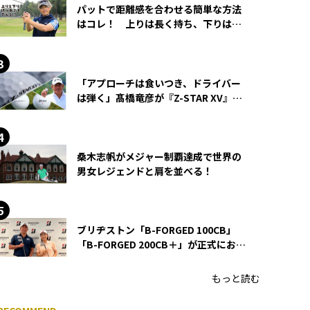
パットで距離感を合わせる簡単な方法
はコレ！ 上りは長く持ち、下りは短
く持つ！
「アプローチは食いつき、ドライバー
は弾く」髙橋竜彦が『Z-STAR XV』を
使い続ける理由
桑木志帆がメジャー制覇達成で世界の
男女レジェンドと肩を並べる！
ブリヂストン「B-FORGED 100CB」
「B-FORGED 200CB＋」が正式にお披
露目！ あのアイアンの正体がついに
明らかに！
もっと読む