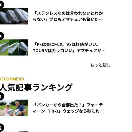
「ステンレスなのは言われないとわか
らない」プロもアマチュアも驚いた
HONMA WEDGEの打感とスピン
「Pxは楽に飛ぶ。Vxは打感がいい。
TOUR Vはカッコいい」アマチュアが選
ぶHONMA「T//WORLD アイアン」
もっと読む
人気記事ランキング
「バンカーから全部出た！」フォーテ
ィーン「FR-3」ウェッジなら砂に刺さ
らず脱出できる？