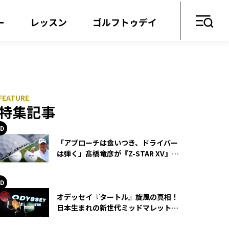
ー
レッスン
ゴルフトゥデイ
特集記事
「アプローチは食いつき、ドライバー
は弾く」髙橋竜彦が『Z-STAR XV』を
使い続ける理由
オデッセイ『タートル』旋風の真相！
日本生まれの新世代ミッドマレットが
世界を席巻