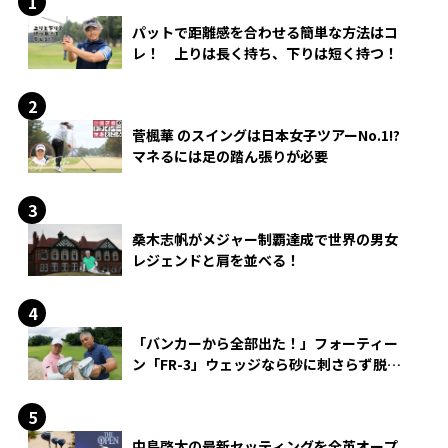
パットで距離感を合わせる簡単な方法はコ
レ！ 上りは長く持ち、下りは短く持つ！
菅楓華 のスイングは日本女子ツアーNo.1!?
マネるには足の踏ん張りが必要
桑木志帆がメジャー制覇達成で世界の男女
レジェンドと肩を並べる！
「バンカーから全部出た！」フォーティー
ン「FR-3」ウェッジなら砂に刺さらず脱出
できる？
中島啓太の最新セッティングを全英オープ