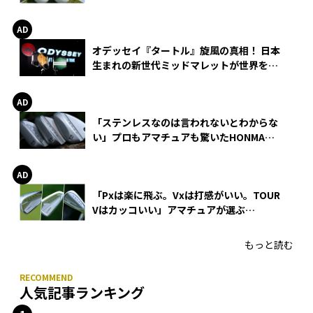
る理由
オデッセイ『タートル』旋風の真相！ 日本
生まれの新世代ミッドマレットが世界を席
巻
「ステンレスなのは言われないとわからな
い」プロもアマチュアも驚いたHONMA
WEDGEの打感とスピン
「Pxは楽に飛ぶ。Vxは打感がいい。TOUR
Vはカッコいい」アマチュアが選ぶ
HONMA「T//WORLD アイアン」
もっと読む
人気記事ランキング