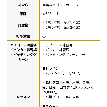
施設名
関興洗足ゴルフガーデン
距離
約50ヤード
・1階 9打席（左／1打席）
打席数
・2階 8打席（左／2打席）
打ち放題
◯
アプローチ練習場
・アプローチ練習場：ー
／バンカー練習場
・バンカー練習場：ー
／パッティンググ
・パッティンググリーン：ー
リーン
■レッスン
1レッスン20分：2,200円
・松原プロ／水曜、木曜、金曜、土
曜、日曜 （回数券：10レッスン分
19,800円）
レッスン
・冨樫プロ／月曜、火曜
■スクール