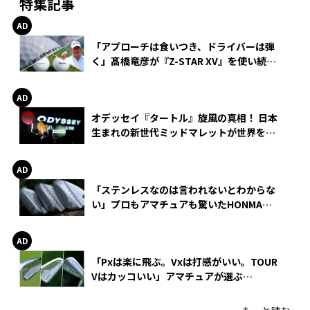
特集記事
「アプローチは食いつき、ドライバーは弾
く」髙橋竜彦が『Z-STAR XV』を使い続け
る理由
オデッセイ『タートル』旋風の真相！ 日本
生まれの新世代ミッドマレットが世界を席
巻
「ステンレスなのは言われないとわからな
い」プロもアマチュアも驚いたHONMA
WEDGEの打感とスピン
「Pxは楽に飛ぶ。Vxは打感がいい。TOUR
Vはカッコいい」アマチュアが選ぶ
HONMA「T//WORLD アイアン」