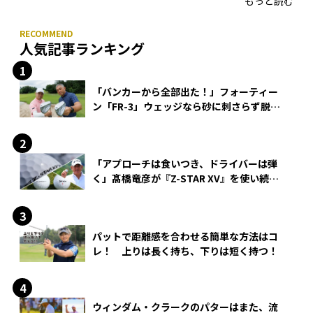
もっと読む
人気記事ランキング
「バンカーから全部出た！」フォーティー
ン「FR-3」ウェッジなら砂に刺さらず脱出
できる？
「アプローチは食いつき、ドライバーは弾
く」髙橋竜彦が『Z-STAR XV』を使い続け
る理由
パットで距離感を合わせる簡単な方法はコ
レ！ 上りは長く持ち、下りは短く持つ！
ウィンダム・クラークのパターはまた、流