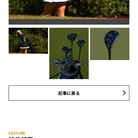
イン
記事に戻る
コ
キ