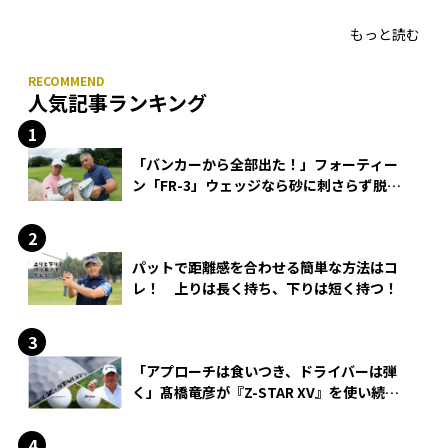
HONMA「T//WORLD アイアン」
もっと読む
人気記事ランキング
「バンカーから全部出た！」フォーティー
ン「FR-3」ウェッジなら砂に刺さらず脱出
できる？
パットで距離感を合わせる簡単な方法はコ
レ！ 上りは長く持ち、下りは短く持つ！
「アプローチは食いつき、ドライバーは弾
く」髙橋竜彦が『Z-STAR XV』を使い続け
る理由