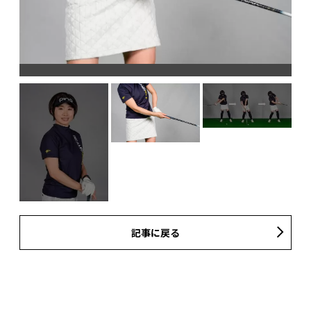
真
標
記事に戻る