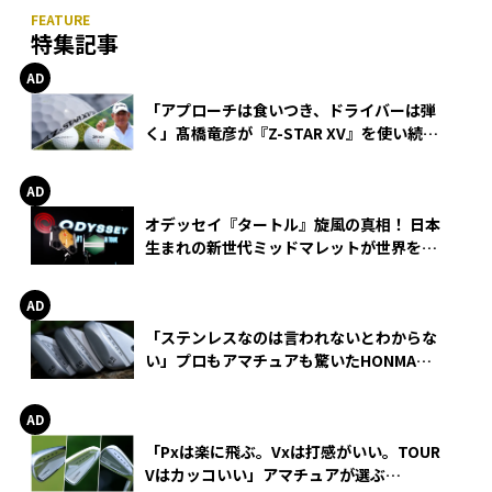
特集記事
「アプローチは食いつき、ドライバーは弾
く」髙橋竜彦が『Z-STAR XV』を使い続け
る理由
オデッセイ『タートル』旋風の真相！ 日本
生まれの新世代ミッドマレットが世界を席
巻
「ステンレスなのは言われないとわからな
い」プロもアマチュアも驚いたHONMA
WEDGEの打感とスピン
「Pxは楽に飛ぶ。Vxは打感がいい。TOUR
Vはカッコいい」アマチュアが選ぶ