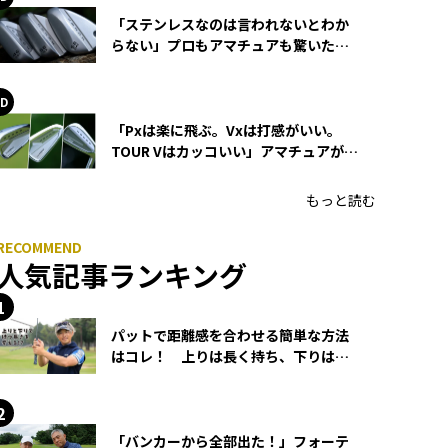
「ステンレスなのは言われないとわか
らない」プロもアマチュアも驚いた
HONMA WEDGEの打感とスピン
「Pxは楽に飛ぶ。Vxは打感がいい。
TOUR Vはカッコいい」アマチュアが選
ぶHONMA「T//WORLD アイアン」
もっと読む
人気記事ランキング
パットで距離感を合わせる簡単な方法
はコレ！ 上りは長く持ち、下りは短
く持つ！
「バンカーから全部出た！」フォーテ