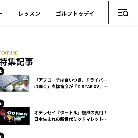
ー
レッスン
ゴルフトゥデイ
特集記事
「アプローチは食いつき、ドライバー
は弾く」髙橋竜彦が『Z-STAR XV』を
使い続ける理由
オデッセイ『タートル』旋風の真相！
日本生まれの新世代ミッドマレットが
世界を席巻