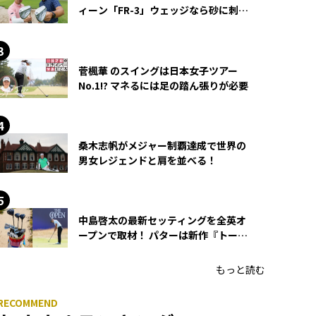
ィーン「FR-3」ウェッジなら砂に刺さ
らず脱出できる？
菅楓華 のスイングは日本女子ツアー
No.1!? マネるには足の踏ん張りが必要
桑木志帆がメジャー制覇達成で世界の
男女レジェンドと肩を並べる！
中島啓太の最新セッティングを全英オ
ープンで取材！ パターは新作『トーチ
ド』を投入
もっと読む