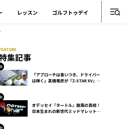
ー
レッスン
ゴルフトゥデイ
ら
特集記事
「アプローチは食いつき、ドライバー
は弾く」髙橋竜彦が『Z-STAR XV』を
使い続ける理由
オデッセイ『タートル』旋風の真相！
日本生まれの新世代ミッドマレットが
世界を席巻