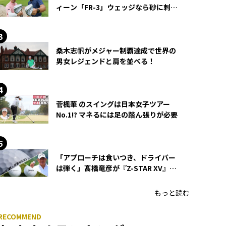
ィーン「FR-3」ウェッジなら砂に刺さ
らず脱出できる？
桑木志帆がメジャー制覇達成で世界の
男女レジェンドと肩を並べる！
菅楓華 のスイングは日本女子ツアー
No.1!? マネるには足の踏ん張りが必要
「アプローチは食いつき、ドライバー
は弾く」髙橋竜彦が『Z-STAR XV』を
使い続ける理由
もっと読む