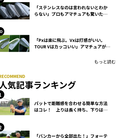
「ステンレスなのは言われないとわか
らない」プロもアマチュアも驚いた
HONMA WEDGEの打感とスピン
「Pxは楽に飛ぶ。Vxは打感がいい。
TOUR Vはカッコいい」アマチュアが選
ぶHONMA「T//WORLD アイアン」
もっと読む
人気記事ランキング
パットで距離感を合わせる簡単な方法
はコレ！ 上りは長く持ち、下りは短
く持つ！
「バンカーから全部出た！」フォーテ