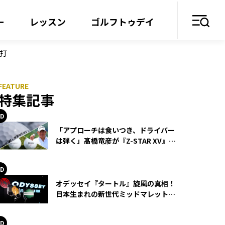
ー
レッスン
ゴルフトゥデイ
試打
特集記事
「アプローチは食いつき、ドライバー
は弾く」髙橋竜彦が『Z-STAR XV』を
使い続ける理由
オデッセイ『タートル』旋風の真相！
日本生まれの新世代ミッドマレットが
世界を席巻