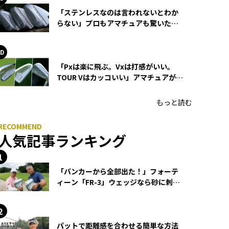
「ステンレスなのは言われないとわか
らない」プロもアマチュアも驚いた
HONMA WEDGEの打感とスピン
「Pxは楽に飛ぶ。Vxは打感がいい。
TOUR Vはカッコいい」アマチュアが選
ぶHONMA「T//WORLD アイアン」
もっと読む
人気記事ランキング
「バンカーから全部出た！」フォーテ
ィーン「FR-3」ウェッジなら砂に刺さ
らず脱出できる？
パットで距離感を合わせる簡単な方法