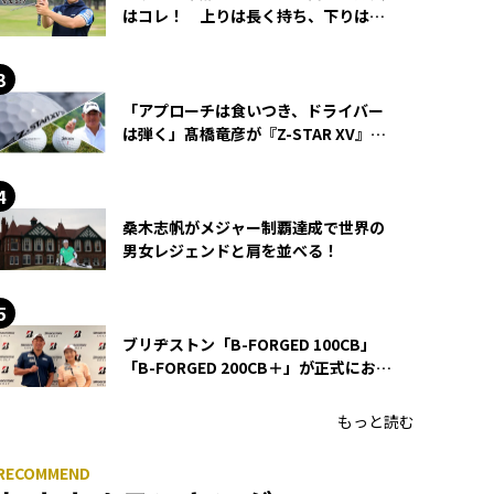
はコレ！ 上りは長く持ち、下りは短
く持つ！
「アプローチは食いつき、ドライバー
は弾く」髙橋竜彦が『Z-STAR XV』を
使い続ける理由
桑木志帆がメジャー制覇達成で世界の
男女レジェンドと肩を並べる！
ブリヂストン「B-FORGED 100CB」
「B-FORGED 200CB＋」が正式にお披
露目！ あのアイアンの正体がついに
明らかに！
もっと読む