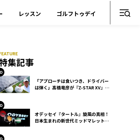
ー
レッスン
ゴルフトゥデイ
特集記事
「アプローチは食いつき、ドライバー
は弾く」髙橋竜彦が『Z-STAR XV』を
使い続ける理由
オデッセイ『タートル』旋風の真相！
日本生まれの新世代ミッドマレットが
世界を席巻