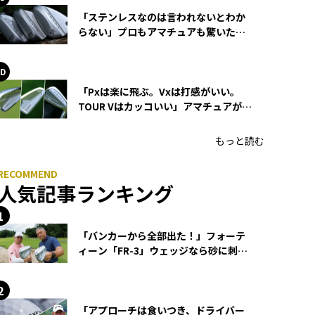
「ステンレスなのは言われないとわか
らない」プロもアマチュアも驚いた
HONMA WEDGEの打感とスピン
「Pxは楽に飛ぶ。Vxは打感がいい。
TOUR Vはカッコいい」アマチュアが選
ぶHONMA「T//WORLD アイアン」
もっと読む
人気記事ランキング
「バンカーから全部出た！」フォーテ
ィーン「FR-3」ウェッジなら砂に刺さ
らず脱出できる？
「アプローチは食いつき、ドライバー