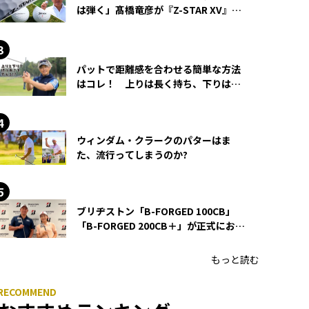
は弾く」髙橋竜彦が『Z-STAR XV』を
使い続ける理由
パットで距離感を合わせる簡単な方法
はコレ！ 上りは長く持ち、下りは短
く持つ！
ウィンダム・クラークのパターはま
た、流行ってしまうのか?
ブリヂストン「B-FORGED 100CB」
「B-FORGED 200CB＋」が正式にお披
露目！ あのアイアンの正体がついに
明らかに！
もっと読む