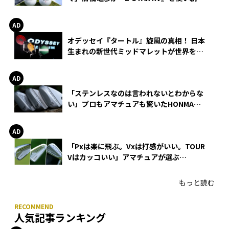
る理由
オデッセイ『タートル』旋風の真相！ 日本
生まれの新世代ミッドマレットが世界を席
巻
「ステンレスなのは言われないとわからな
い」プロもアマチュアも驚いたHONMA
WEDGEの打感とスピン
「Pxは楽に飛ぶ。Vxは打感がいい。TOUR
Vはカッコいい」アマチュアが選ぶ
HONMA「T//WORLD アイアン」
もっと読む
人気記事ランキング