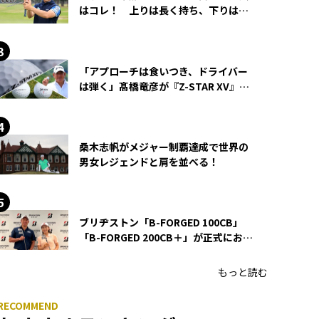
はコレ！ 上りは長く持ち、下りは短
く持つ！
「アプローチは食いつき、ドライバー
は弾く」髙橋竜彦が『Z-STAR XV』を
使い続ける理由
桑木志帆がメジャー制覇達成で世界の
男女レジェンドと肩を並べる！
ブリヂストン「B-FORGED 100CB」
「B-FORGED 200CB＋」が正式にお披
露目！ あのアイアンの正体がついに
明らかに！
もっと読む