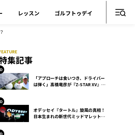
ー
レッスン
ゴルフトゥデイ
？
特集記事
「アプローチは食いつき、ドライバー
は弾く」髙橋竜彦が『Z-STAR XV』を
使い続ける理由
オデッセイ『タートル』旋風の真相！
日本生まれの新世代ミッドマレットが
世界を席巻