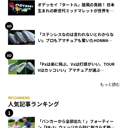
オデッセイ『タートル』旋風の真相！ 日本
生まれの新世代ミッドマレットが世界を席
巻
「ステンレスなのは言われないとわからな
い」プロもアマチュアも驚いたHONMA
WEDGEの打感とスピン
「Pxは楽に飛ぶ。Vxは打感がいい。TOUR
Vはカッコいい」アマチュアが選ぶ
HONMA「T//WORLD アイアン」
もっと読む
人気記事ランキング
「バンカーから全部出た！」フォーティー
ン「FR-3」ウェッジなら砂に刺さらず脱出