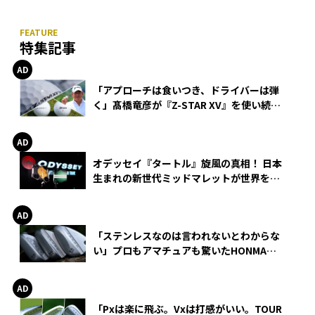
特集記事
「アプローチは食いつき、ドライバーは弾
く」髙橋竜彦が『Z-STAR XV』を使い続け
る理由
オデッセイ『タートル』旋風の真相！ 日本
生まれの新世代ミッドマレットが世界を席
巻
「ステンレスなのは言われないとわからな
い」プロもアマチュアも驚いたHONMA
WEDGEの打感とスピン
「Pxは楽に飛ぶ。Vxは打感がいい。TOUR