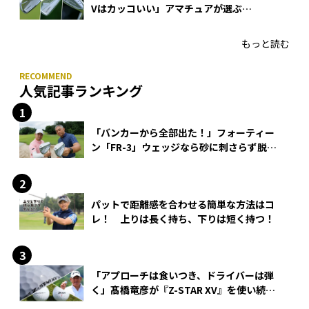
Vはカッコいい」アマチュアが選ぶ
HONMA「T//WORLD アイアン」
もっと読む
人気記事ランキング
「バンカーから全部出た！」フォーティー
ン「FR-3」ウェッジなら砂に刺さらず脱出
できる？
パットで距離感を合わせる簡単な方法はコ
レ！ 上りは長く持ち、下りは短く持つ！
「アプローチは食いつき、ドライバーは弾
く」髙橋竜彦が『Z-STAR XV』を使い続け
る理由