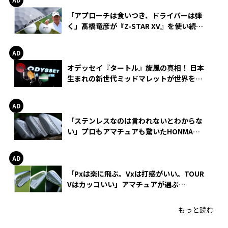
「アプローチは食いつき、ドライバーは弾
く」髙橋竜彦が『Z-STAR XV』を使い続け
る理由
オデッセイ『タートル』旋風の真相！ 日本
生まれの新世代ミッドマレットが世界を席
巻
「ステンレスなのは言われないとわからな
い」プロもアマチュアも驚いたHONMA
WEDGEの打感とスピン
「Pxは楽に飛ぶ。Vxは打感がいい。TOUR
Vはカッコいい」アマチュアが選ぶ
HONMA「T//WORLD アイアン」
もっと読む