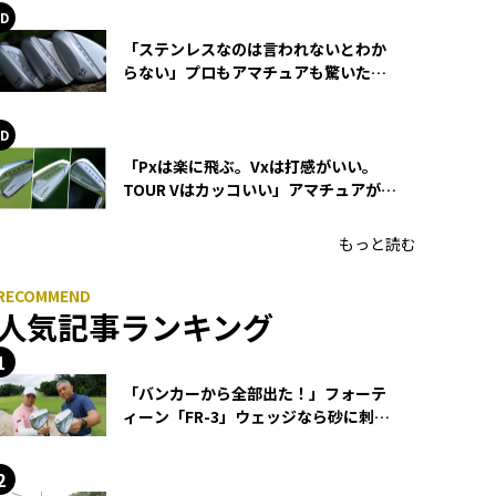
「ステンレスなのは言われないとわか
らない」プロもアマチュアも驚いた
HONMA WEDGEの打感とスピン
「Pxは楽に飛ぶ。Vxは打感がいい。
TOUR Vはカッコいい」アマチュアが選
ぶHONMA「T//WORLD アイアン」
もっと読む
人気記事ランキング
「バンカーから全部出た！」フォーテ
ィーン「FR-3」ウェッジなら砂に刺さ
らず脱出できる？