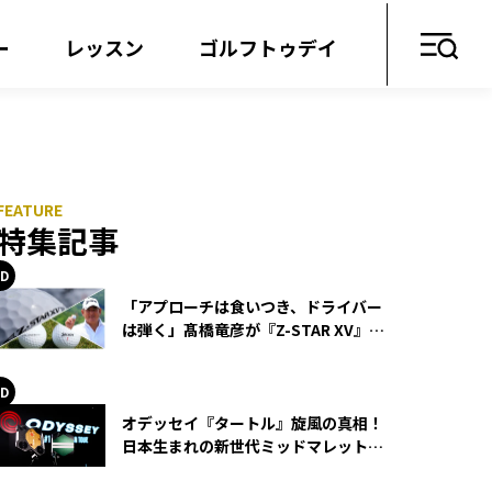
ー
レッスン
ゴルフトゥデイ
特集記事
「アプローチは食いつき、ドライバー
は弾く」髙橋竜彦が『Z-STAR XV』を
使い続ける理由
オデッセイ『タートル』旋風の真相！
日本生まれの新世代ミッドマレットが
世界を席巻