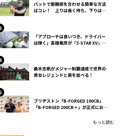
パットで距離感を合わせる簡単な方法
はコレ！ 上りは長く持ち、下りは短
く持つ！
「アプローチは食いつき、ドライバー
は弾く」髙橋竜彦が『Z-STAR XV』を
使い続ける理由
桑木志帆がメジャー制覇達成で世界の
男女レジェンドと肩を並べる！
ブリヂストン「B-FORGED 100CB」
「B-FORGED 200CB＋」が正式にお披
露目！ あのアイアンの正体がついに
明らかに！
もっと読む