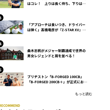
はコレ！ 上りは長く持ち、下りは短
く持つ！
「アプローチは食いつき、ドライバー
は弾く」髙橋竜彦が『Z-STAR XV』を
使い続ける理由
桑木志帆がメジャー制覇達成で世界の
男女レジェンドと肩を並べる！
ブリヂストン「B-FORGED 100CB」
「B-FORGED 200CB＋」が正式にお披
露目！ あのアイアンの正体がついに
明らかに！
もっと読む