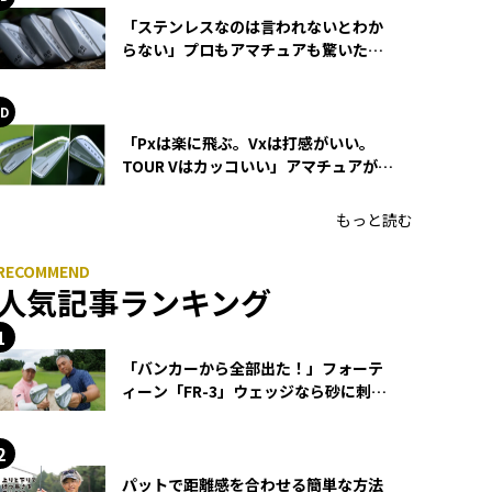
「ステンレスなのは言われないとわか
らない」プロもアマチュアも驚いた
HONMA WEDGEの打感とスピン
「Pxは楽に飛ぶ。Vxは打感がいい。
TOUR Vはカッコいい」アマチュアが選
ぶHONMA「T//WORLD アイアン」
もっと読む
人気記事ランキング
「バンカーから全部出た！」フォーテ
ィーン「FR-3」ウェッジなら砂に刺さ
らず脱出できる？
パットで距離感を合わせる簡単な方法