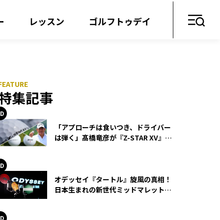
ー
レッスン
ゴルフトゥデイ
特集記事
「アプローチは食いつき、ドライバー
は弾く」髙橋竜彦が『Z-STAR XV』を
使い続ける理由
オデッセイ『タートル』旋風の真相！
日本生まれの新世代ミッドマレットが
世界を席巻