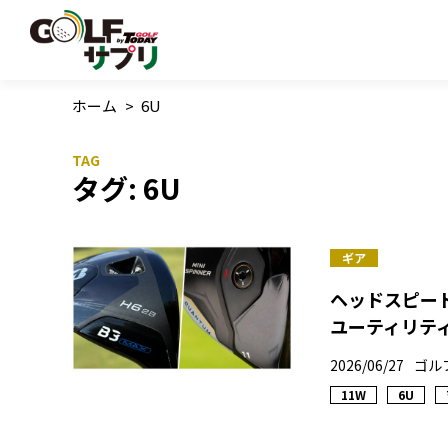
ホーム
>
6U
タグ:
6U
ギア
ヘッドスピード
ユーティリテ
2026/06/27
ゴル
11W
6U