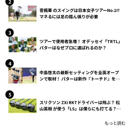
菅楓華 のスイングは日本女子ツアーNo.1!?
マネるには足の踏ん張りが必要
ツアーで使用者急増！ オデッセイ「TRTL」
パターはなぜプロに選ばれるのか？
中島啓太の最新セッティングを全英オープ
ンで取材！ パターは新作『トーチド』を投
入
スリクソン ZXi RKTドライバーは飛ぶ？ 松
山英樹 が使う「LS」は僕らにも打てる？
4モデルをさっそくテストした！
もっと読む