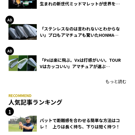
生まれの新世代ミッドマレットが世界を席
巻
「ステンレスなのは言われないとわからな
い」プロもアマチュアも驚いたHONMA
WEDGEの打感とスピン
「Pxは楽に飛ぶ。Vxは打感がいい。TOUR
Vはカッコいい」アマチュアが選ぶ
HONMA「T//WORLD アイアン」
もっと読む
人気記事ランキング
パットで距離感を合わせる簡単な方法はコ
レ！ 上りは長く持ち、下りは短く持つ！