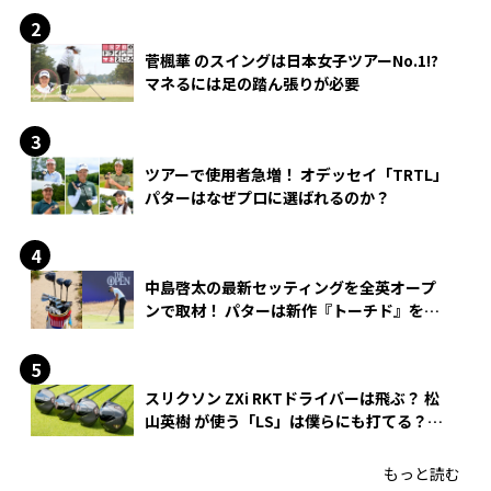
菅楓華 のスイングは日本女子ツアーNo.1!?
マネるには足の踏ん張りが必要
ツアーで使用者急増！ オデッセイ「TRTL」
パターはなぜプロに選ばれるのか？
中島啓太の最新セッティングを全英オープ
ンで取材！ パターは新作『トーチド』を投
入
スリクソン ZXi RKTドライバーは飛ぶ？ 松
山英樹 が使う「LS」は僕らにも打てる？
4モデルをさっそくテストした！
もっと読む