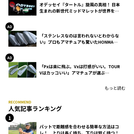
オデッセイ『タートル』旋風の真相！ 日本
生まれの新世代ミッドマレットが世界を席
巻
「ステンレスなのは言われないとわからな
い」プロもアマチュアも驚いたHONMA
WEDGEの打感とスピン
「Pxは楽に飛ぶ。Vxは打感がいい。TOUR
Vはカッコいい」アマチュアが選ぶ
HONMA「T//WORLD アイアン」
もっと読む
人気記事ランキング
パットで距離感を合わせる簡単な方法はコ
レ！ 上りは長く持ち、下りは短く持つ！