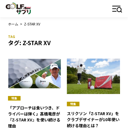
ホーム
>
Z-STAR XV
タグ:
Z-STAR XV
特集
特集
「アプローチは食いつき、ド
スリクソン「Z-STAR XV」を
ライバーは弾く」髙橋竜彦が
クラブデザイナーが10年使い
『Z-STAR XV』を使い続ける
続ける理由とは？
理由