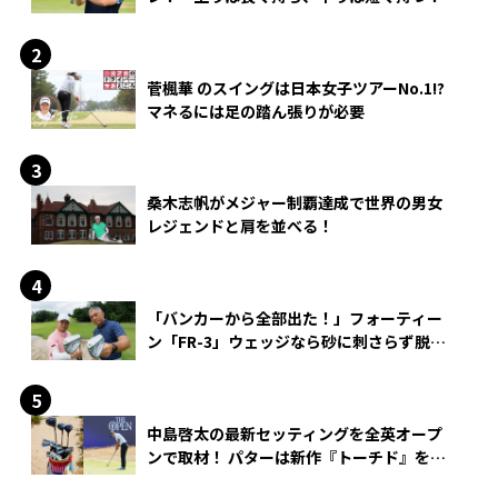
菅楓華 のスイングは日本女子ツアーNo.1!?
マネるには足の踏ん張りが必要
桑木志帆がメジャー制覇達成で世界の男女
レジェンドと肩を並べる！
「バンカーから全部出た！」フォーティー
ン「FR-3」ウェッジなら砂に刺さらず脱出
できる？
中島啓太の最新セッティングを全英オープ
ンで取材！ パターは新作『トーチド』を投
入