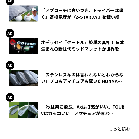
「アプローチは食いつき、ドライバーは弾
く」髙橋竜彦が『Z-STAR XV』を使い続け
る理由
オデッセイ『タートル』旋風の真相！ 日本
生まれの新世代ミッドマレットが世界を席
巻
「ステンレスなのは言われないとわからな
い」プロもアマチュアも驚いたHONMA
WEDGEの打感とスピン
「Pxは楽に飛ぶ。Vxは打感がいい。TOUR
Vはカッコいい」アマチュアが選ぶ
HONMA「T//WORLD アイアン」
もっと読む