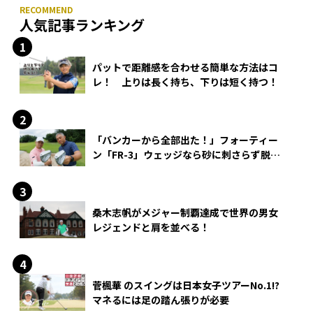
人気記事ランキング
パットで距離感を合わせる簡単な方法はコ
レ！ 上りは長く持ち、下りは短く持つ！
「バンカーから全部出た！」フォーティー
ン「FR-3」ウェッジなら砂に刺さらず脱出
できる？
桑木志帆がメジャー制覇達成で世界の男女
レジェンドと肩を並べる！
菅楓華 のスイングは日本女子ツアーNo.1!?
マネるには足の踏ん張りが必要