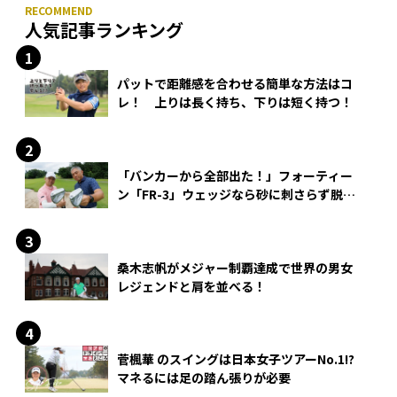
人気記事ランキング
パットで距離感を合わせる簡単な方法はコ
レ！ 上りは長く持ち、下りは短く持つ！
「バンカーから全部出た！」フォーティー
ン「FR-3」ウェッジなら砂に刺さらず脱出
できる？
桑木志帆がメジャー制覇達成で世界の男女
レジェンドと肩を並べる！
菅楓華 のスイングは日本女子ツアーNo.1!?
マネるには足の踏ん張りが必要