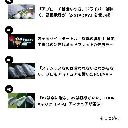
「アプローチは食いつき、ドライバーは弾
く」髙橋竜彦が『Z-STAR XV』を使い続け
る理由
オデッセイ『タートル』旋風の真相！ 日本
生まれの新世代ミッドマレットが世界を席
巻
「ステンレスなのは言われないとわからな
い」プロもアマチュアも驚いたHONMA
WEDGEの打感とスピン
「Pxは楽に飛ぶ。Vxは打感がいい。TOUR
Vはカッコいい」アマチュアが選ぶ
HONMA「T//WORLD アイアン」
もっと読む