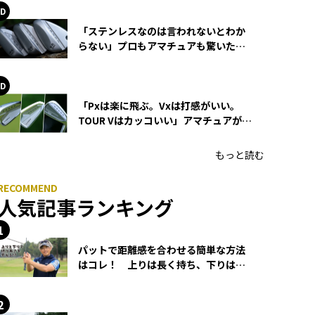
「ステンレスなのは言われないとわか
らない」プロもアマチュアも驚いた
HONMA WEDGEの打感とスピン
「Pxは楽に飛ぶ。Vxは打感がいい。
TOUR Vはカッコいい」アマチュアが選
ぶHONMA「T//WORLD アイアン」
もっと読む
人気記事ランキング
パットで距離感を合わせる簡単な方法
はコレ！ 上りは長く持ち、下りは短
く持つ！