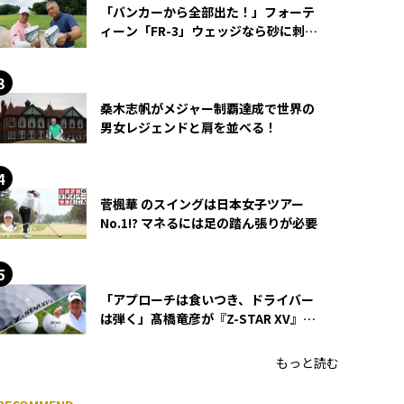
「バンカーから全部出た！」フォーテ
ィーン「FR-3」ウェッジなら砂に刺さ
らず脱出できる？
桑木志帆がメジャー制覇達成で世界の
男女レジェンドと肩を並べる！
菅楓華 のスイングは日本女子ツアー
No.1!? マネるには足の踏ん張りが必要
「アプローチは食いつき、ドライバー
は弾く」髙橋竜彦が『Z-STAR XV』を
使い続ける理由
もっと読む