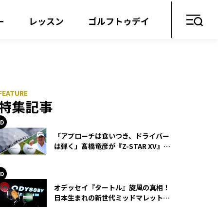
ー
レッスン
ゴルフトゥデイ
特集記事
「アプローチは食いつき、ドライバー
は弾く」髙橋竜彦が『Z-STAR XV』を
使い続ける理由
オデッセイ『タートル』旋風の真相！
日本生まれの新世代ミッドマレットが
世界を席巻