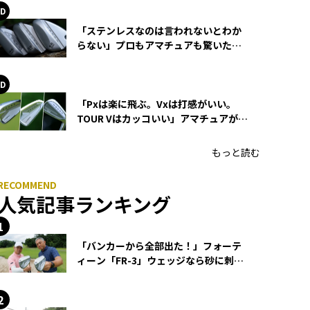
「ステンレスなのは言われないとわか
らない」プロもアマチュアも驚いた
HONMA WEDGEの打感とスピン
「Pxは楽に飛ぶ。Vxは打感がいい。
TOUR Vはカッコいい」アマチュアが選
ぶHONMA「T//WORLD アイアン」
もっと読む
人気記事ランキング
「バンカーから全部出た！」フォーテ
ィーン「FR-3」ウェッジなら砂に刺さ
らず脱出できる？