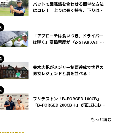
パットで距離感を合わせる簡単な方法
はコレ！ 上りは長く持ち、下りは短
く持つ！
「アプローチは食いつき、ドライバー
は弾く」髙橋竜彦が『Z-STAR XV』を
使い続ける理由
桑木志帆がメジャー制覇達成で世界の
男女レジェンドと肩を並べる！
ブリヂストン「B-FORGED 100CB」
「B-FORGED 200CB＋」が正式にお披
露目！ あのアイアンの正体がついに
明らかに！
もっと読む