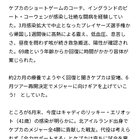
ケプカのショートゲームのコーチ、イングランドのピ
ート・コーウェンが感染し壮絶な闘病を経験してい
た。3月感染拡大で中止となったプレイヤーズ選手権か
ら帰国し1週間後に高熱による震え、低血圧、息苦し
さ、昼夜を問わず咳が続き救急搬送、陽性が確認され
た。69歳という年齢からか回復に時間がかかり容体が
案じられた。
約2カ月の療養でようやく回復と聞きケプカは安堵、6
月ツアー再開決定でメジャーに向けギアを上げていこ
う! としていた。
ところが6月末、今度はキャディのリッキー・エリオッ
ト（41歳）の感染が明らかに。北アイルランド出身で
ケプカのメジャー全4勝に貢献した戦友。代役は考えら
れず「全力サポートする」とケプカは直ちに試合を棄