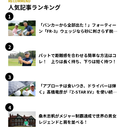
人気記事ランキング
「バンカーから全部出た！」フォーティー
ン「FR-3」ウェッジなら砂に刺さらず脱出
できる？
パットで距離感を合わせる簡単な方法はコ
レ！ 上りは長く持ち、下りは短く持つ！
「アプローチは食いつき、ドライバーは弾
く」髙橋竜彦が『Z-STAR XV』を使い続け
る理由
桑木志帆がメジャー制覇達成で世界の男女
レジェンドと肩を並べる！