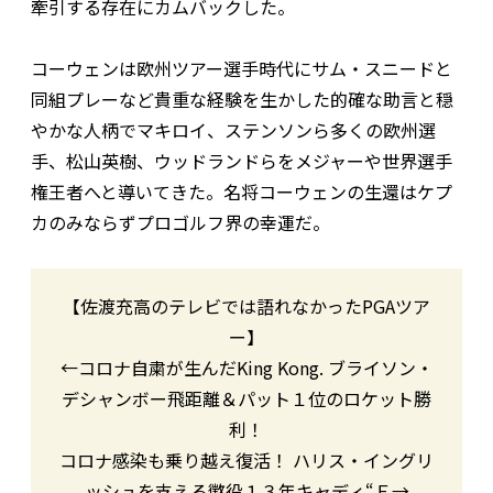
牽引する存在にカムバックした。
コーウェンは欧州ツアー選手時代にサム・スニードと
同組プレーなど貴重な経験を生かした的確な助言と穏
やかな人柄でマキロイ、ステンソンら多くの欧州選
手、松山英樹、ウッドランドらをメジャーや世界選手
権王者へと導いてきた。名将コーウェンの生還はケプ
カのみならずプロゴルフ界の幸運だ。
【佐渡充高のテレビでは語れなかったPGAツア
ー】
←コロナ自粛が生んだKing Kong. ブライソン・
デシャンボー飛距離＆パット１位のロケット勝
利！
コロナ感染も乗り越え復活！ ハリス・イングリ
ッシュを支える懲役１３年キャディ“Ｅ→