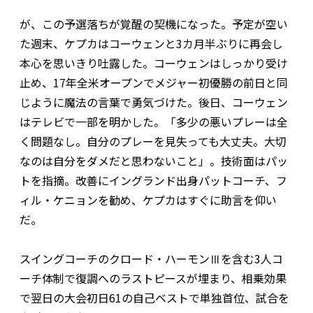
が、この予選落ちが覚醒の契機になった。予定が空い
た週末、ケプカはコーウェンと3カ月半ぶりに再会し
本心を思いきり吐露した。コーウェンはしっかり受け
止め、17年全米オープンでメジャー初優勝の前日と同
じように魔法の言葉で勇気づけた。後日、コーウェン
はテレビで一部を明かした。「多少の悪いプレーは全
く問題なし。自分のプレーを見失っても大丈夫。大切
なのは自分をダメだと思わないこと」。技術面はパッ
トを指摘。改善にイングランド出身パットコーチ、フ
ィル・ケニョンを勧め、ケプカはすぐに助言を仰い
だ。
スイングコーチのクロード・ハーモンⅢを含む3人コ
ーチ体制で復調へのラストピースが埋まり、相乗効果
で翌日の大会初日61の自己ベストで単独首位、試合を