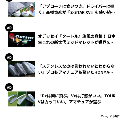
「アプローチは食いつき、ドライバーは弾
く」髙橋竜彦が『Z-STAR XV』を使い続け
る理由
オデッセイ『タートル』旋風の真相！ 日本
生まれの新世代ミッドマレットが世界を席
巻
「ステンレスなのは言われないとわからな
い」プロもアマチュアも驚いたHONMA
WEDGEの打感とスピン
「Pxは楽に飛ぶ。Vxは打感がいい。TOUR
Vはカッコいい」アマチュアが選ぶ
HONMA「T//WORLD アイアン」
もっと読む