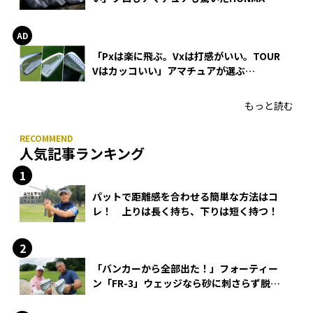
WEDGEの打感とスピン
「Pxは楽に飛ぶ。Vxは打感がいい。TOUR
Vはカッコいい」アマチュアが選ぶ
HONMA「T//WORLD アイアン」
もっと読む
人気記事ランキング
パットで距離感を合わせる簡単な方法はコ
レ！ 上りは長く持ち、下りは短く持つ！
「バンカーから全部出た！」フォーティー
ン「FR-3」ウェッジなら砂に刺さらず脱出
できる？