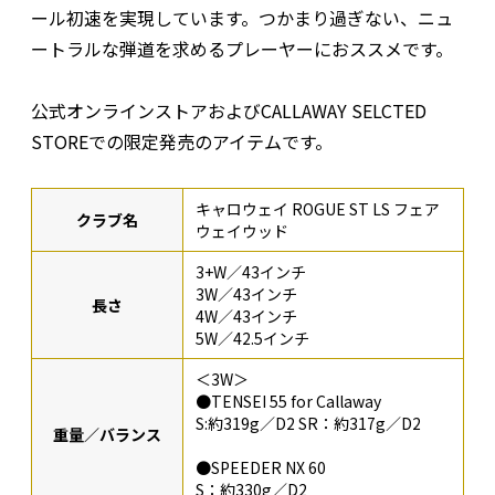
ール初速を実現しています。つかまり過ぎない、ニュ
ートラルな弾道を求めるプレーヤーにおススメです。
公式オンラインストアおよびCALLAWAY SELCTED
STOREでの限定発売のアイテムです。
キャロウェイ ROGUE ST LS フェア
クラブ名
ウェイウッド
3+W／43インチ
3W／43インチ
長さ
4W／43インチ
5W／42.5インチ
＜3W＞
●TENSEI 55 for Callaway
S:約319g／D2 SR：約317g／D2
重量／バランス
●SPEEDER NX 60
S：約330g／D2