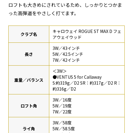
ロフトも大きめにされているため、しっかりとつかま
った高弾道をやさしく打てます。
キャロウェイ ROGUE ST MAX D フェ
クラブ名
アウェイウッド
3W／43インチ
長さ
5W／42.5インチ
7W／42インチ
＜3W＞
●VENTUS 5 for Callaway
重量／バランス
S:約319g／D2 SR：約317g／D2 R：
約316g／D2
3W／16度
ロフト角
5W／19度
7W／22度
3W／58度
ライ角
5W／58.5度