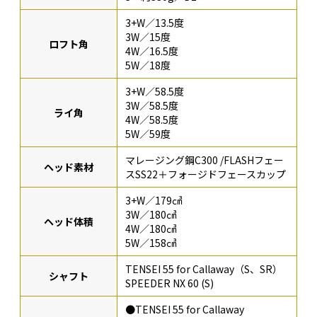
3+W／13.5度
3W／15度
ロフト角
4W／16.5度
5W／18度
3+W／58.5度
3W／58.5度
ライ角
4W／58.5度
5W／59度
マレージング鋼C300 /FLASHフェー
ヘッド素材
スSS22＋フォージドフェースカップ
3+W／179㎤
3W／180㎤
ヘッド体積
4W／180㎤
5W／158㎤
TENSEI 55 for Callaway（S、SR）
シャフト
SPEEDER NX 60 (S)
●TENSEI 55 for Callaway