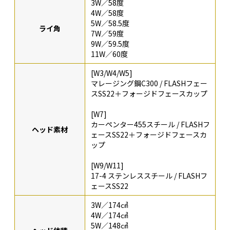
3W／58度
4W／58度
5W／58.5度
ライ角
7W／59度
9W／59.5度
11W／60度
[W3/W4/W5]
マレージング鋼C300 / FLASHフェー
スSS22＋フォージドフェースカップ
[W7]
カーペンター455スチール / FLASHフ
ヘッド素材
ェースSS22＋フォージドフェースカ
ップ
[W9/W11]
17-4 ステンレススチール / FLASHフ
ェースSS22
3W／174㎤
4W／174㎤
5W／148㎤