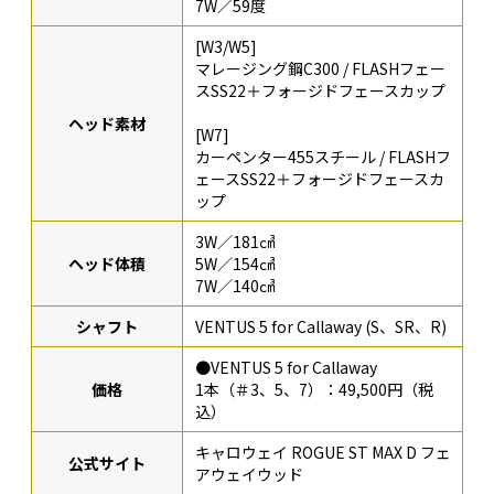
7W／59度
[W3/W5]
マレージング鋼C300 / FLASHフェー
スSS22＋フォージドフェースカップ
ヘッド素材
[W7]
カーペンター455スチール / FLASHフ
ェースSS22＋フォージドフェースカ
ップ
3W／181㎤
ヘッド体積
5W／154㎤
7W／140㎤
シャフト
VENTUS 5 for Callaway (S、SR、R)
●VENTUS 5 for Callaway
価格
1本（＃3、5、7）：49,500円（税
込）
キャロウェイ ROGUE ST MAX D フェ
公式サイト
アウェイウッド