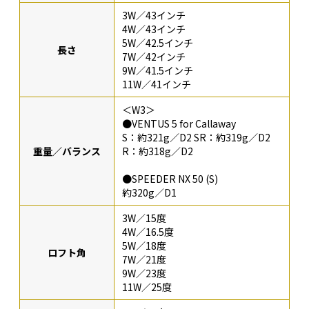
3W／43インチ
4W／43インチ
5W／42.5インチ
長さ
7W／42インチ
9W／41.5インチ
11W／41インチ
＜W3＞
●VENTUS 5 for Callaway
S：約321g／D2 SR：約319g／D2
重量／バランス
R：約318g／D2
●SPEEDER NX 50 (S)
約320g／D1
3W／15度
4W／16.5度
5W／18度
ロフト角
7W／21度
9W／23度
11W／25度