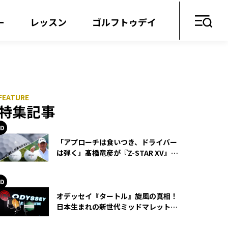
ー
レッスン
ゴルフトゥデイ
特集記事
「アプローチは食いつき、ドライバー
は弾く」髙橋竜彦が『Z-STAR XV』を
使い続ける理由
オデッセイ『タートル』旋風の真相！
日本生まれの新世代ミッドマレットが
世界を席巻