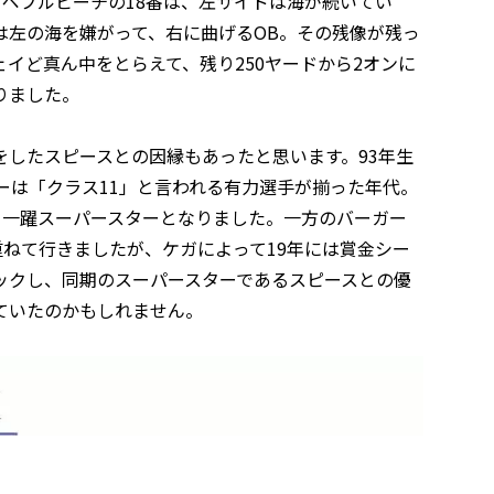
。ペブルビーチの18番は、左サイドは海が続いてい
は左の海を嫌がって、右に曲げるOB。その残像が残っ
イど真ん中をとらえて、残り250ヤードから2オンに
りました。
したスピースとの因縁もあったと思います。93年生
ガーは「クラス11」と言われる有力選手が揃った年代。
り、一躍スーパースターとなりました。一方のバーガー
重ねて行きましたが、ケガによって19年には賞金シー
ックし、同期のスーパースターであるスピースとの優
ていたのかもしれません。