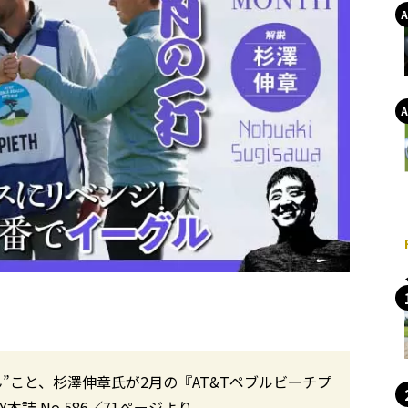
”こと、杉澤伸章氏が2月の『AT&Tペブルビーチプ
本誌 No.586／71ページより