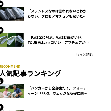
「ステンレスなのは言われないとわか
らない」プロもアマチュアも驚いた
HONMA WEDGEの打感とスピン
「Pxは楽に飛ぶ。Vxは打感がいい。
TOUR Vはカッコいい」アマチュアが選
ぶHONMA「T//WORLD アイアン」
もっと読む
人気記事ランキング
「バンカーから全部出た！」フォーテ
ィーン「FR-3」ウェッジなら砂に刺さ
らず脱出できる？