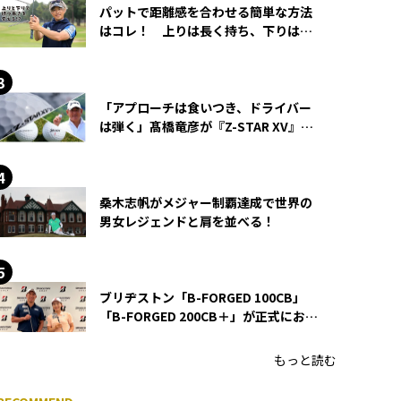
パットで距離感を合わせる簡単な方法
はコレ！ 上りは長く持ち、下りは短
く持つ！
「アプローチは食いつき、ドライバー
は弾く」髙橋竜彦が『Z-STAR XV』を
使い続ける理由
桑木志帆がメジャー制覇達成で世界の
男女レジェンドと肩を並べる！
ブリヂストン「B-FORGED 100CB」
「B-FORGED 200CB＋」が正式にお披
露目！ あのアイアンの正体がついに
明らかに！
もっと読む