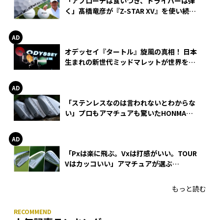
「アプローチは食いつき、ドライバーは弾
く」髙橋竜彦が『Z-STAR XV』を使い続け
る理由
オデッセイ『タートル』旋風の真相！ 日本
生まれの新世代ミッドマレットが世界を席
巻
「ステンレスなのは言われないとわからな
い」プロもアマチュアも驚いたHONMA
WEDGEの打感とスピン
「Pxは楽に飛ぶ。Vxは打感がいい。TOUR
Vはカッコいい」アマチュアが選ぶ
HONMA「T//WORLD アイアン」
もっと読む