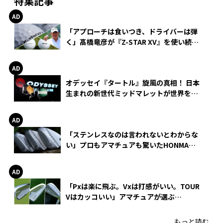
特集記事
「アプローチは食いつき、ドライバーは弾
く」髙橋竜彦が『Z-STAR XV』を使い続け
る理由
オデッセイ『タートル』旋風の真相！ 日本
生まれの新世代ミッドマレットが世界を席
巻
「ステンレスなのは言われないとわからな
い」プロもアマチュアも驚いたHONMA
WEDGEの打感とスピン
「Pxは楽に飛ぶ。Vxは打感がいい。TOUR
Vはカッコいい」アマチュアが選ぶ
HONMA「T//WORLD アイアン」
もっと読む