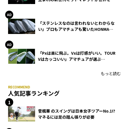
巻
「ステンレスなのは言われないとわからな
い」プロもアマチュアも驚いたHONMA
WEDGEの打感とスピン
「Pxは楽に飛ぶ。Vxは打感がいい。TOUR
Vはカッコいい」アマチュアが選ぶ
HONMA「T//WORLD アイアン」
もっと読む
人気記事ランキング
菅楓華 のスイングは日本女子ツアーNo.1!?
マネるには足の踏ん張りが必要