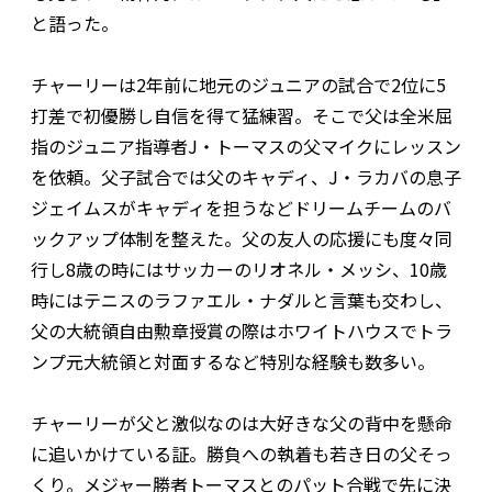
と語った。
チャーリーは2年前に地元のジュニアの試合で2位に5
打差で初優勝し自信を得て猛練習。そこで父は全米屈
指のジュニア指導者J・トーマスの父マイクにレッスン
を依頼。父子試合では父のキャディ、J・ラカバの息子
ジェイムスがキャディを担うなどドリームチームのバ
ックアップ体制を整えた。父の友人の応援にも度々同
行し8歳の時にはサッカーのリオネル・メッシ、10歳
時にはテニスのラファエル・ナダルと言葉も交わし、
父の大統領自由勲章授賞の際はホワイトハウスでトラ
ンプ元大統領と対面するなど特別な経験も数多い。
チャーリーが父と激似なのは大好きな父の背中を懸命
に追いかけている証。勝負への執着も若き日の父そっ
くり。メジャー勝者トーマスとのパット合戦で先に決