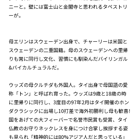
ニーと。壁には富士山と金閣寺と思われるタペストリ
ーが。
母エリンはスウェーデン出身で、チャーリーは米国と
スウェーデンの二重国籍。母のスウェーデンへの里帰
りも常に同行し文化、習慣にも馴染んだバイリンガル
&バイカルチュラルだ。
ウッズの母クルチダも外国人。タイ出身で母国語の愛
称「トン」と呼ばれ育った。ウッズは9歳と18歳の時
に里帰りに同行し、3度目の97年2月はタイ開催のホン
ダクラシックに出場し10打差で海外初勝利し母も歓喜!
国をあげての大フィーバーで名誉市民賞も受賞、タイ
仏教のお守りネックレスを身につけ合掌し挨拶する姿
も見られ「精神的には80%アジア人だと思っている」