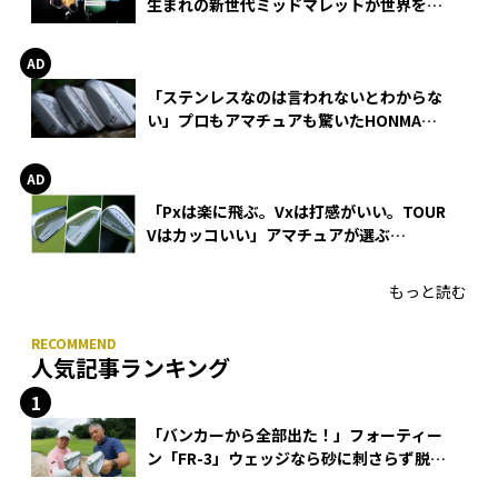
生まれの新世代ミッドマレットが世界を席
巻
「ステンレスなのは言われないとわからな
い」プロもアマチュアも驚いたHONMA
WEDGEの打感とスピン
「Pxは楽に飛ぶ。Vxは打感がいい。TOUR
Vはカッコいい」アマチュアが選ぶ
HONMA「T//WORLD アイアン」
もっと読む
人気記事ランキング
「バンカーから全部出た！」フォーティー
ン「FR-3」ウェッジなら砂に刺さらず脱出
できる？