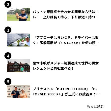
パットで距離感を合わせる簡単な方法はコ
レ！ 上りは長く持ち、下りは短く持つ！
「アプローチは食いつき、ドライバーは弾
く」髙橋竜彦が『Z-STAR XV』を使い続け
る理由
桑木志帆がメジャー制覇達成で世界の男女
レジェンドと肩を並べる！
ブリヂストン「B-FORGED 100CB」「B-
FORGED 200CB＋」が正式にお披露目！
あのアイアンの正体がついに明らかに！
もっと読む