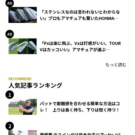
「ステンレスなのは言われないとわからな
い」プロもアマチュアも驚いたHONMA
WEDGEの打感とスピン
「Pxは楽に飛ぶ。Vxは打感がいい。TOUR
Vはカッコいい」アマチュアが選ぶ
HONMA「T//WORLD アイアン」
もっと読む
人気記事ランキング
パットで距離感を合わせる簡単な方法はコ
レ！ 上りは長く持ち、下りは短く持つ！
菅楓華 のスイングは日本女子ツアーNo.1!?