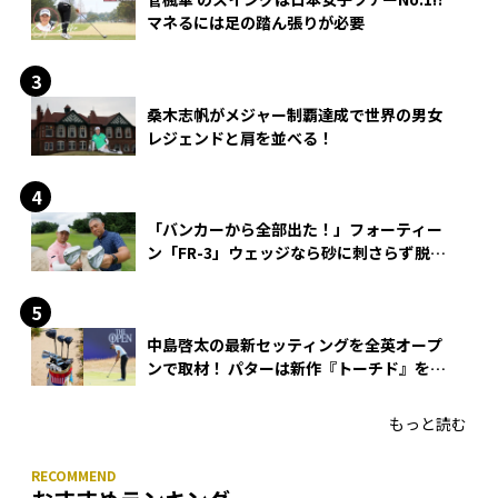
マネるには足の踏ん張りが必要
桑木志帆がメジャー制覇達成で世界の男女
レジェンドと肩を並べる！
「バンカーから全部出た！」フォーティー
ン「FR-3」ウェッジなら砂に刺さらず脱出
できる？
中島啓太の最新セッティングを全英オープ
ンで取材！ パターは新作『トーチド』を投
入
もっと読む