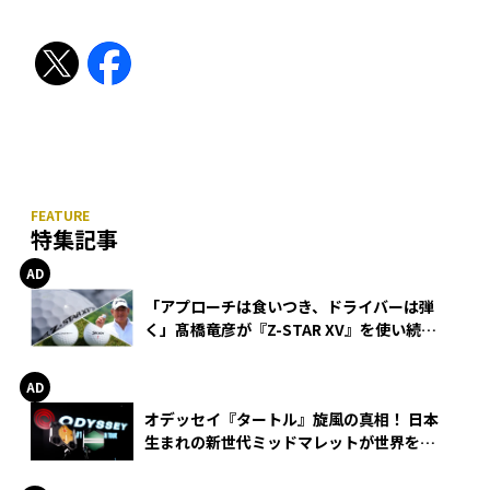
特集記事
「アプローチは食いつき、ドライバーは弾
く」髙橋竜彦が『Z-STAR XV』を使い続け
る理由
オデッセイ『タートル』旋風の真相！ 日本
生まれの新世代ミッドマレットが世界を席
巻