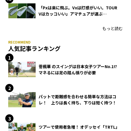
「Pxは楽に飛ぶ。Vxは打感がいい。TOUR
Vはカッコいい」アマチュアが選ぶ
HONMA「T//WORLD アイアン」
もっと読む
人気記事ランキング
菅楓華 のスイングは日本女子ツアーNo.1!?
マネるには足の踏ん張りが必要
パットで距離感を合わせる簡単な方法はコ
レ！ 上りは長く持ち、下りは短く持つ！
ツアーで使用者急増！ オデッセイ「TRTL」