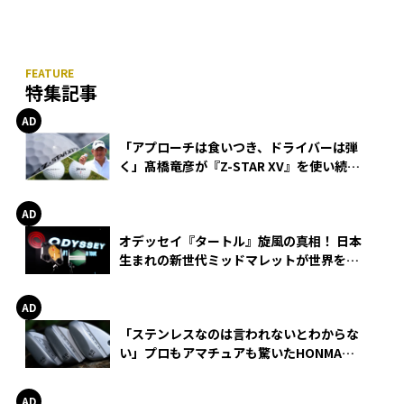
特集記事
「アプローチは食いつき、ドライバーは弾
く」髙橋竜彦が『Z-STAR XV』を使い続け
る理由
オデッセイ『タートル』旋風の真相！ 日本
生まれの新世代ミッドマレットが世界を席
巻
「ステンレスなのは言われないとわからな
い」プロもアマチュアも驚いたHONMA
WEDGEの打感とスピン