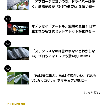
「アプローチは食いつき、ドライバーは弾
く」髙橋竜彦が『Z-STAR XV』を使い続け
る理由
オデッセイ『タートル』旋風の真相！ 日本
生まれの新世代ミッドマレットが世界を席
巻
「ステンレスなのは言われないとわからな
い」プロもアマチュアも驚いたHONMA
WEDGEの打感とスピン
「Pxは楽に飛ぶ。Vxは打感がいい。TOUR
Vはカッコいい」アマチュアが選ぶ
HONMA「T//WORLD アイアン」
もっと読む