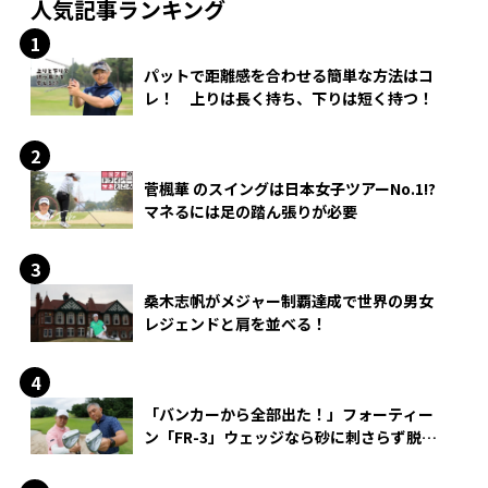
人気記事ランキング
パットで距離感を合わせる簡単な方法はコ
レ！ 上りは長く持ち、下りは短く持つ！
菅楓華 のスイングは日本女子ツアーNo.1!?
マネるには足の踏ん張りが必要
桑木志帆がメジャー制覇達成で世界の男女
レジェンドと肩を並べる！
「バンカーから全部出た！」フォーティー
ン「FR-3」ウェッジなら砂に刺さらず脱出
できる？