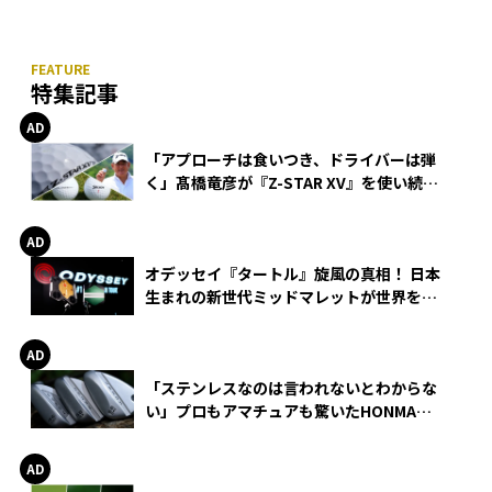
特集記事
「アプローチは食いつき、ドライバーは弾
く」髙橋竜彦が『Z-STAR XV』を使い続け
る理由
オデッセイ『タートル』旋風の真相！ 日本
生まれの新世代ミッドマレットが世界を席
巻
「ステンレスなのは言われないとわからな
い」プロもアマチュアも驚いたHONMA
WEDGEの打感とスピン