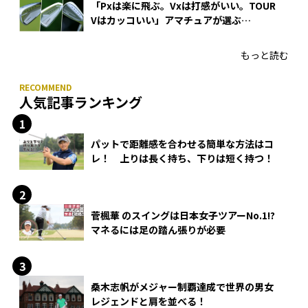
「Pxは楽に飛ぶ。Vxは打感がいい。TOUR
Vはカッコいい」アマチュアが選ぶ
HONMA「T//WORLD アイアン」
もっと読む
人気記事ランキング
パットで距離感を合わせる簡単な方法はコ
レ！ 上りは長く持ち、下りは短く持つ！
菅楓華 のスイングは日本女子ツアーNo.1!?
マネるには足の踏ん張りが必要
桑木志帆がメジャー制覇達成で世界の男女
レジェンドと肩を並べる！