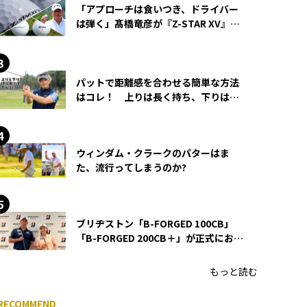
「アプローチは食いつき、ドライバー
は弾く」髙橋竜彦が『Z-STAR XV』を
使い続ける理由
パットで距離感を合わせる簡単な方法
はコレ！ 上りは長く持ち、下りは短
く持つ！
ウィンダム・クラークのパターはま
た、流行ってしまうのか?
ブリヂストン「B-FORGED 100CB」
「B-FORGED 200CB＋」が正式にお披
露目！ あのアイアンの正体がついに
明らかに！
もっと読む