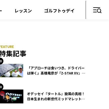
ー
レッスン
ゴルフトゥデイ
特集記事
「アプローチは食いつき、ドライバー
は弾く」髙橋竜彦が『Z-STAR XV』を
使い続ける理由
オデッセイ『タートル』旋風の真相！
日本生まれの新世代ミッドマレットが
世界を席巻