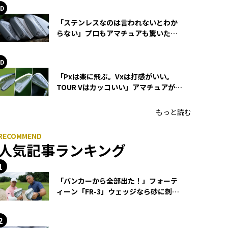
「ステンレスなのは言われないとわか
らない」プロもアマチュアも驚いた
HONMA WEDGEの打感とスピン
「Pxは楽に飛ぶ。Vxは打感がいい。
TOUR Vはカッコいい」アマチュアが選
ぶHONMA「T//WORLD アイアン」
もっと読む
人気記事ランキング
「バンカーから全部出た！」フォーテ
ィーン「FR-3」ウェッジなら砂に刺さ
らず脱出できる？