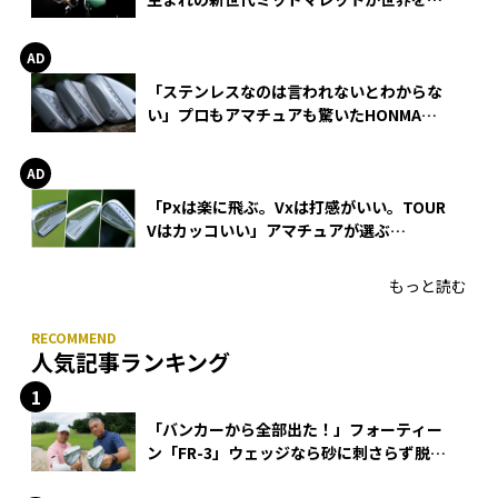
巻
「ステンレスなのは言われないとわからな
い」プロもアマチュアも驚いたHONMA
WEDGEの打感とスピン
「Pxは楽に飛ぶ。Vxは打感がいい。TOUR
Vはカッコいい」アマチュアが選ぶ
HONMA「T//WORLD アイアン」
もっと読む
人気記事ランキング
「バンカーから全部出た！」フォーティー
ン「FR-3」ウェッジなら砂に刺さらず脱出
できる？