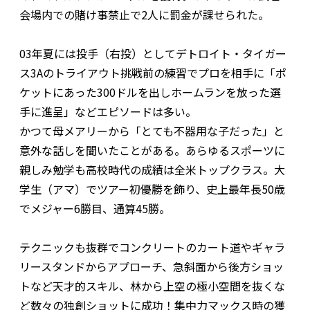
会場内での賭け事禁止で2人に罰金が課せられた。
03年夏には投手（右投）としてデトロイト・タイガー
ス3Aのトライアウト挑戦前の練習でプロを相手に「ポ
ケットにあった300ドルを出しホームランを放った選
手に進呈」などエピソードは多い。
かつて母メアリーから「とても不器用な子だった」と
意外な話しを聞いたことがある。あらゆるスポーツに
親しみ勉学も高校時代の成績は全米トップクラス。大
学生（アマ）でツアー初優勝を飾り、史上最年長50歳
でメジャー6勝目、通算45勝。
テクニックも抜群でコンクリートのカート道やギャラ
リースタンドからアプローチ、急斜面から後方ショッ
トなど天才的スキル、林から上空の極小空間を抜くな
ど数々の独創ショットに成功！集中力マックス時の獲