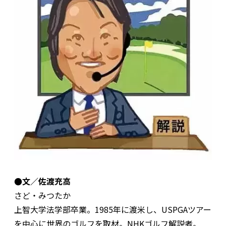
●文／佐渡充高
さど・みつたか
上智大学法学部卒業。1985年に渡米し、USPGAツアー
を中心に世界のゴルフを取材。NHKゴルフ解説者。