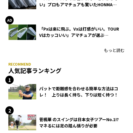
い」プロもアマチュアも驚いたHONMA
WEDGEの打感とスピン
「Pxは楽に飛ぶ。Vxは打感がいい。TOUR
Vはカッコいい」アマチュアが選ぶ
HONMA「T//WORLD アイアン」
もっと読む
人気記事ランキング
パットで距離感を合わせる簡単な方法はコ
レ！ 上りは長く持ち、下りは短く持つ！
菅楓華 のスイングは日本女子ツアーNo.1!?
マネるには足の踏ん張りが必要