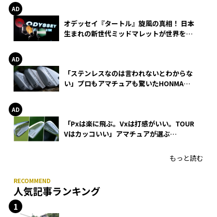
オデッセイ『タートル』旋風の真相！ 日本
生まれの新世代ミッドマレットが世界を席
巻
「ステンレスなのは言われないとわからな
い」プロもアマチュアも驚いたHONMA
WEDGEの打感とスピン
「Pxは楽に飛ぶ。Vxは打感がいい。TOUR
Vはカッコいい」アマチュアが選ぶ
HONMA「T//WORLD アイアン」
もっと読む
人気記事ランキング