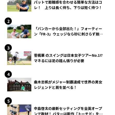
パットで距離感を合わせる簡単な方法はコ
レ！ 上りは長く持ち、下りは短く持つ！
「バンカーから全部出た！」フォーティー
ン「FR-3」ウェッジなら砂に刺さらず脱出
できる？
菅楓華 のスイングは日本女子ツアーNo.1!?
マネるには足の踏ん張りが必要
桑木志帆がメジャー制覇達成で世界の男女
レジェンドと肩を並べる！
中島啓太の最新セッティングを全英オープ
ンで取材！ パターは新作『トーチド』を投