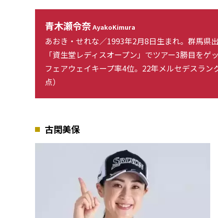
青木瀬令奈
AyakoKimura
あおき・せれな／1993年2月8日生まれ。群馬県出
「資生堂レディスオープン」でツアー3勝目をゲ
フェアウェイキープ率4位。22年メルセデスランク
点）
古閑美保