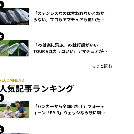
「ステンレスなのは言われないとわか
らない」プロもアマチュアも驚いた
HONMA WEDGEの打感とスピン
「Pxは楽に飛ぶ。Vxは打感がいい。
TOUR Vはカッコいい」アマチュアが選
ぶHONMA「T//WORLD アイアン」
もっと読む
人気記事ランキング
「バンカーから全部出た！」フォーテ
ィーン「FR-3」ウェッジなら砂に刺さ
らず脱出できる？