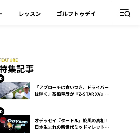
ー
レッスン
ゴルフトゥデイ
特集記事
「アプローチは食いつき、ドライバー
は弾く」髙橋竜彦が『Z-STAR XV』を
使い続ける理由
オデッセイ『タートル』旋風の真相！
日本生まれの新世代ミッドマレットが
世界を席巻