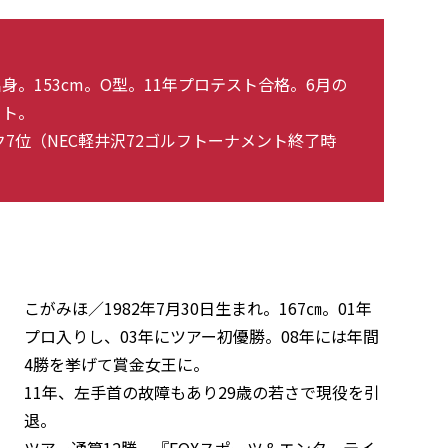
身。153cm。O型。11年プロテスト合格。6月の
ット。
7位（NEC軽井沢72ゴルフトーナメント終了時
こがみほ／1982年7月30日生まれ。167㎝。01年
プロ入りし、03年にツアー初優勝。08年には年間
4勝を挙げて賞金女王に。
11年、左手首の故障もあり29歳の若さで現役を引
退。
ツアー通算12勝。『FOXスポーツ＆エンターテイ