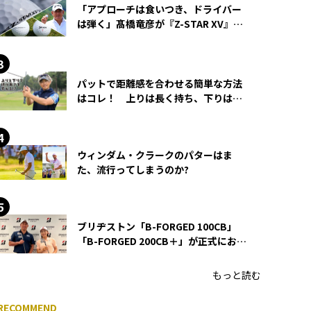
「アプローチは食いつき、ドライバー
は弾く」髙橋竜彦が『Z-STAR XV』を
使い続ける理由
パットで距離感を合わせる簡単な方法
はコレ！ 上りは長く持ち、下りは短
く持つ！
ウィンダム・クラークのパターはま
た、流行ってしまうのか?
ブリヂストン「B-FORGED 100CB」
「B-FORGED 200CB＋」が正式にお披
露目！ あのアイアンの正体がついに
明らかに！
もっと読む