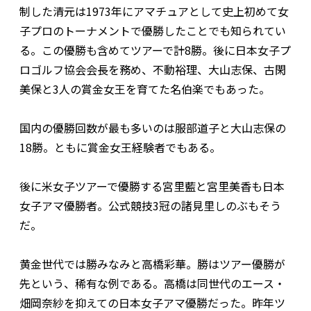
制した清元は1973年にアマチュアとして史上初めて女
子プロのトーナメントで優勝したことでも知られてい
る。この優勝も含めてツアーで計8勝。後に日本女子プ
ロゴルフ協会会長を務め、不動裕理、大山志保、古閑
美保と3人の賞金女王を育てた名伯楽でもあった。
国内の優勝回数が最も多いのは服部道子と大山志保の
18勝。ともに賞金女王経験者でもある。
後に米女子ツアーで優勝する宮里藍と宮里美香も日本
女子アマ優勝者。公式競技3冠の諸見里しのぶもそう
だ。
黄金世代では勝みなみと高橋彩華。勝はツアー優勝が
先という、稀有な例である。高橋は同世代のエース・
畑岡奈紗を抑えての日本女子アマ優勝だった。昨年ツ