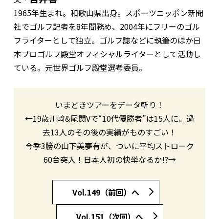
1965年生まれ。和歌山県出身。スポーツニッポン新聞
社でゴルフ記者を8年間務め、2004年にフリーのゴル
フライターとして独立。ゴルフ誌などに執筆のほか日
本プロゴルフ殿堂オフィシャルライターとして活動し
ている。元世界ゴルフ殿堂選考委員。
いまどきツアーをデータ斬り！
←19歳川﨑&尾関Vで“10代優勝者”は15人に。過
去13人のその後の実績がものすごい！
今季3勝の山下美夢有が、ついに平均ストローク
60台突入！日本人初の快挙なるか!?→
Vol.149（前回）へ
Vol.151（次回）へ