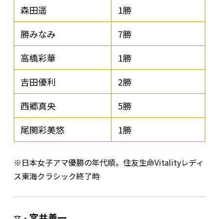
森田遥
1勝
勝みなみ
7勝
高橋彩華
1勝
吉田優利
2勝
西郷真央
5勝
尾関彩美悠
1勝
※日本女子アマ優勝の年代順。住友生命Vitalityレディ
ス東海クラシック終了時
宮井善一
文・