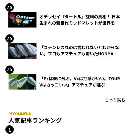
オデッセイ『タートル』旋風の真相！ 日本
生まれの新世代ミッドマレットが世界を席
巻
「ステンレスなのは言われないとわからな
い」プロもアマチュアも驚いたHONMA
WEDGEの打感とスピン
「Pxは楽に飛ぶ。Vxは打感がいい。TOUR
Vはカッコいい」アマチュアが選ぶ
HONMA「T//WORLD アイアン」
もっと読む
人気記事ランキング