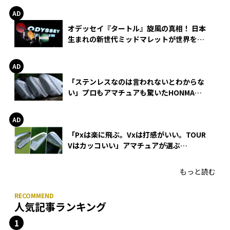
オデッセイ『タートル』旋風の真相！ 日本
生まれの新世代ミッドマレットが世界を席
巻
「ステンレスなのは言われないとわからな
い」プロもアマチュアも驚いたHONMA
WEDGEの打感とスピン
「Pxは楽に飛ぶ。Vxは打感がいい。TOUR
Vはカッコいい」アマチュアが選ぶ
HONMA「T//WORLD アイアン」
もっと読む
人気記事ランキング