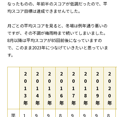
なったものの、年前半のスコアが低調だったので、平
均スコア目標は達成できませんでした。
月ごとの平均スコアを見ると、冬場は例年通り悪いの
ですが、その不調が梅雨時まで続いてしまいました。
8月以降は平均スコアが85回前後になっていますの
で、このまま2023年につなげていきたいと思っていま
す。
2
2
2
2
2
2
2
2
0
0
0
0
0
0
0
0
1
1
1
1
1
1
1
2
3
4
5
6
7
8
9
0
年
年
年
年
年
年
年
年
平
1
9
9
8
9
9
9
8