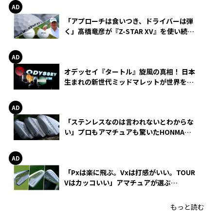
「アプローチは食いつき、ドライバーは弾
く」髙橋竜彦が『Z-STAR XV』を使い続け
る理由
オデッセイ『タートル』旋風の真相！ 日本
生まれの新世代ミッドマレットが世界を席
巻
「ステンレスなのは言われないとわからな
い」プロもアマチュアも驚いたHONMA
WEDGEの打感とスピン
「Pxは楽に飛ぶ。Vxは打感がいい。TOUR
Vはカッコいい」アマチュアが選ぶ
HONMA「T//WORLD アイアン」
もっと読む