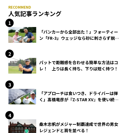
人気記事ランキング
「バンカーから全部出た！」フォーティー
ン「FR-3」ウェッジなら砂に刺さらず脱出
できる？
パットで距離感を合わせる簡単な方法はコ
レ！ 上りは長く持ち、下りは短く持つ！
「アプローチは食いつき、ドライバーは弾
く」髙橋竜彦が『Z-STAR XV』を使い続け
る理由
桑木志帆がメジャー制覇達成で世界の男女
レジェンドと肩を並べる！