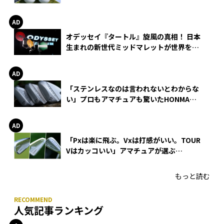
る理由
オデッセイ『タートル』旋風の真相！ 日本
生まれの新世代ミッドマレットが世界を席
巻
「ステンレスなのは言われないとわからな
い」プロもアマチュアも驚いたHONMA
WEDGEの打感とスピン
「Pxは楽に飛ぶ。Vxは打感がいい。TOUR
Vはカッコいい」アマチュアが選ぶ
HONMA「T//WORLD アイアン」
もっと読む
人気記事ランキング