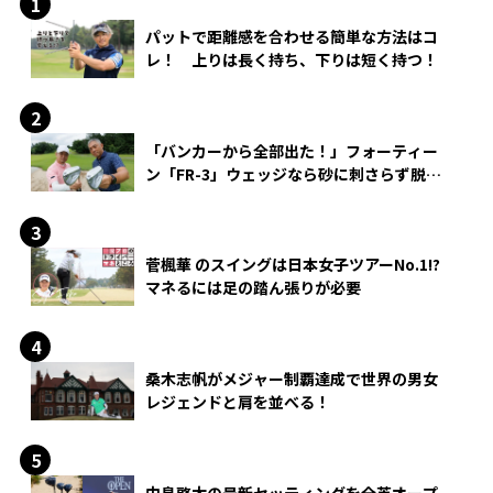
パットで距離感を合わせる簡単な方法はコ
レ！ 上りは長く持ち、下りは短く持つ！
「バンカーから全部出た！」フォーティー
ン「FR-3」ウェッジなら砂に刺さらず脱出
できる？
菅楓華 のスイングは日本女子ツアーNo.1!?
マネるには足の踏ん張りが必要
桑木志帆がメジャー制覇達成で世界の男女
レジェンドと肩を並べる！
中島啓太の最新セッティングを全英オープ