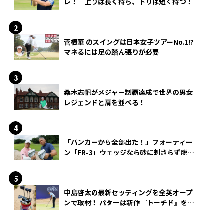
レ！ 上りは長く持ち、下りは短く持つ！
菅楓華 のスイングは日本女子ツアーNo.1!?
マネるには足の踏ん張りが必要
桑木志帆がメジャー制覇達成で世界の男女
レジェンドと肩を並べる！
「バンカーから全部出た！」フォーティー
ン「FR-3」ウェッジなら砂に刺さらず脱出
できる？
中島啓太の最新セッティングを全英オープ
ンで取材！ パターは新作『トーチド』を投
入