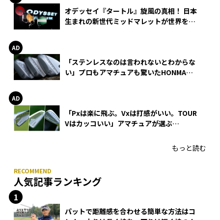
オデッセイ『タートル』旋風の真相！ 日本
生まれの新世代ミッドマレットが世界を席
巻
「ステンレスなのは言われないとわからな
い」プロもアマチュアも驚いたHONMA
WEDGEの打感とスピン
「Pxは楽に飛ぶ。Vxは打感がいい。TOUR
Vはカッコいい」アマチュアが選ぶ
HONMA「T//WORLD アイアン」
もっと読む
人気記事ランキング
パットで距離感を合わせる簡単な方法はコ