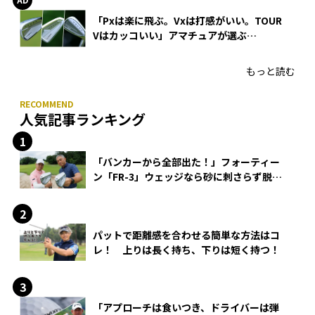
「Pxは楽に飛ぶ。Vxは打感がいい。TOUR
Vはカッコいい」アマチュアが選ぶ
HONMA「T//WORLD アイアン」
もっと読む
人気記事ランキング
「バンカーから全部出た！」フォーティー
ン「FR-3」ウェッジなら砂に刺さらず脱出
できる？
パットで距離感を合わせる簡単な方法はコ
レ！ 上りは長く持ち、下りは短く持つ！
「アプローチは食いつき、ドライバーは弾