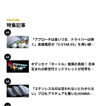
特集記事
「アプローチは食いつき、ドライバーは弾
く」髙橋竜彦が『Z-STAR XV』を使い続け
る理由
オデッセイ『タートル』旋風の真相！ 日本
生まれの新世代ミッドマレットが世界を席
巻
「ステンレスなのは言われないとわからな
い」プロもアマチュアも驚いたHONMA
WEDGEの打感とスピン