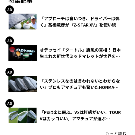
特集記事
「アプローチは食いつき、ドライバーは弾
く」髙橋竜彦が『Z-STAR XV』を使い続け
る理由
オデッセイ『タートル』旋風の真相！ 日本
生まれの新世代ミッドマレットが世界を席
巻
「ステンレスなのは言われないとわからな
い」プロもアマチュアも驚いたHONMA
WEDGEの打感とスピン
「Pxは楽に飛ぶ。Vxは打感がいい。TOUR
Vはカッコいい」アマチュアが選ぶ
HONMA「T//WORLD アイアン」
もっと読む