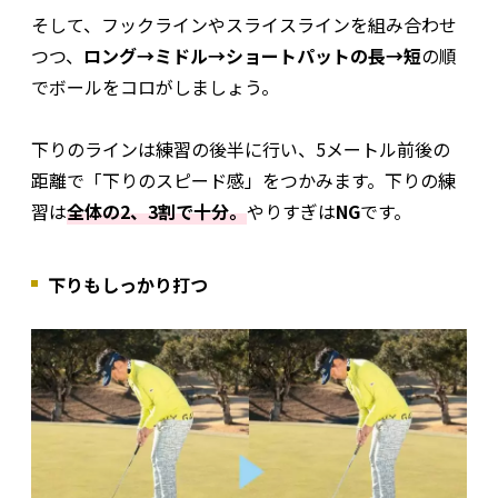
そして、フックラインやスライスラインを組み合わせ
つつ、
ロング→ミドル→ショートパットの長→短
の順
でボールをコロがしましょう。
下りのラインは練習の後半に行い、5メートル前後の
距離で「下りのスピード感」をつかみます。下りの練
習は
全体の2、3割で十分。
やりすぎは
NG
です。
下りもしっかり打つ