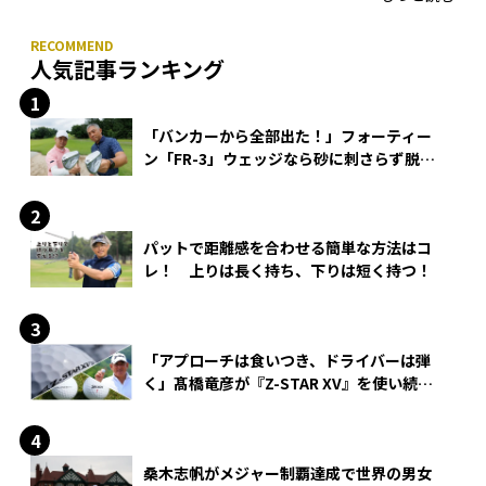
人気記事ランキング
「バンカーから全部出た！」フォーティー
ン「FR-3」ウェッジなら砂に刺さらず脱出
できる？
パットで距離感を合わせる簡単な方法はコ
レ！ 上りは長く持ち、下りは短く持つ！
「アプローチは食いつき、ドライバーは弾
く」髙橋竜彦が『Z-STAR XV』を使い続け
る理由
桑木志帆がメジャー制覇達成で世界の男女