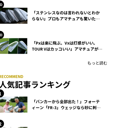
「ステンレスなのは言われないとわか
らない」プロもアマチュアも驚いた
HONMA WEDGEの打感とスピン
「Pxは楽に飛ぶ。Vxは打感がいい。
TOUR Vはカッコいい」アマチュアが選
ぶHONMA「T//WORLD アイアン」
もっと読む
人気記事ランキング
「バンカーから全部出た！」フォーテ
ィーン「FR-3」ウェッジなら砂に刺さ
らず脱出できる？