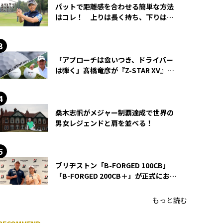
パットで距離感を合わせる簡単な方法
はコレ！ 上りは長く持ち、下りは短
く持つ！
「アプローチは食いつき、ドライバー
は弾く」髙橋竜彦が『Z-STAR XV』を
使い続ける理由
桑木志帆がメジャー制覇達成で世界の
男女レジェンドと肩を並べる！
ブリヂストン「B-FORGED 100CB」
「B-FORGED 200CB＋」が正式にお披
露目！ あのアイアンの正体がついに
明らかに！
もっと読む