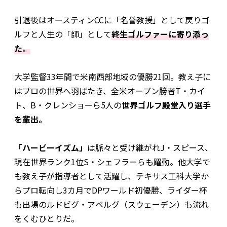
引退後はオースティンCCに「名誉教授」として戻りゴ
ルフと人生の「師」として
終生ゴルファーに寄り添っ
た。
大学監督33年間で米南西部地域の優勝21回。教え子に
はプロの世界へ羽ばたき、全米オープン勝者T・カイ
ト、B・クレンショーら5人の
世界ゴルフ殿堂入り選手
を輩出。
「ハービーイズム」
は脈々と受け継がれJ・スピース、
現在世界ランク1位S・シェフラーらも躍動。他大学で
も教え子が指導者として活躍し、テキサス工科大学か
らプロ転向し3カ月でDPワールド初優勝、ライダー杯
も出場のルドビグ・アベルグ（スウェーデン）も流れ
をくむひとりだ。