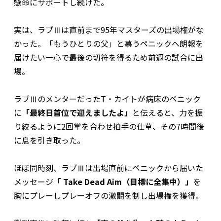
懸命にサポートし続けた。
実は、ラブⅢは直前まで95年マスターズの出場権がな
かった。「もうひとりの父」と慕うペニックへ朗報を
届けたい一心で最後の切符を得るため前週の試合に出
場。
ラブⅢのメンターだったT・カイトが病床のペニック
に
「最終日首位で迎えましたよ」
と伝えると、力を振
り絞るように2回掌を合わせ拍手の仕草、その7時間後
に息を引き取った。
ほぼ同時刻、ラブⅢは出場直前にペニックから届いた
メッセージ
「 Take Dead Aim（目標に全集中）」
を
胸にプレーしプレーオフの激闘を制し出場権を獲得。