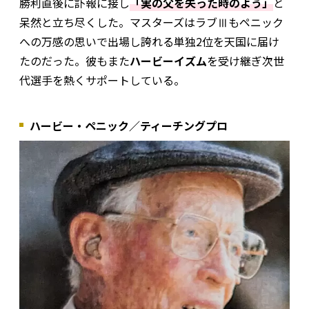
勝利直後に訃報に接し
「実の父を失った時のよう」
と
呆然と立ち尽くした。マスターズはラブⅢもペニック
への万感の思いで出場し誇れる単独2位を天国に届け
たのだった。彼もまた
ハービーイズム
を受け継ぎ次世
代選手を熱くサポートしている。
ハービー・ペニック／ティーチングプロ