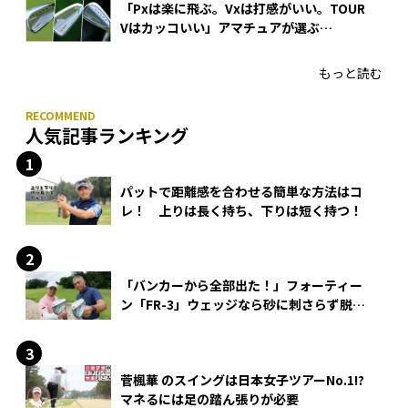
「Pxは楽に飛ぶ。Vxは打感がいい。TOUR
Vはカッコいい」アマチュアが選ぶ
HONMA「T//WORLD アイアン」
もっと読む
人気記事ランキング
パットで距離感を合わせる簡単な方法はコ
レ！ 上りは長く持ち、下りは短く持つ！
「バンカーから全部出た！」フォーティー
ン「FR-3」ウェッジなら砂に刺さらず脱出
できる？
菅楓華 のスイングは日本女子ツアーNo.1!?
マネるには足の踏ん張りが必要