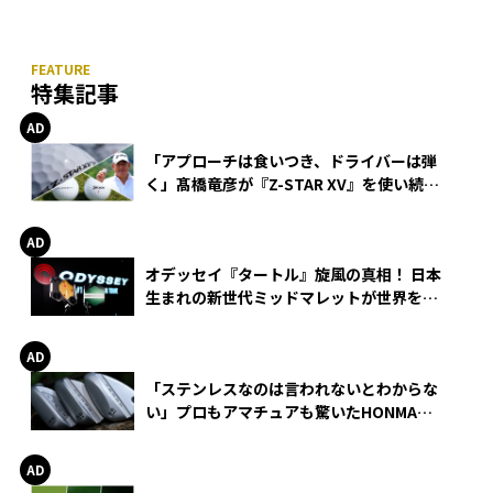
特集記事
「アプローチは食いつき、ドライバーは弾
く」髙橋竜彦が『Z-STAR XV』を使い続け
る理由
オデッセイ『タートル』旋風の真相！ 日本
生まれの新世代ミッドマレットが世界を席
巻
「ステンレスなのは言われないとわからな
い」プロもアマチュアも驚いたHONMA
WEDGEの打感とスピン