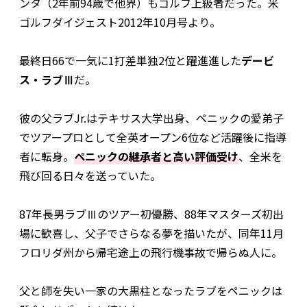
ンタ（2年前94歳で他界）もゴルフ上級者だった。米
ゴルフダイジェスト2012年10月号より。
最終日66で一気に1打差単独2位と躍進進した
デービ
ス・ラブⅢ
だ。
彼の父ラブJr.はテキサス大学出身、ペニックの愛弟子
でツアープロとして全英オープン6位など活躍後に指導
者に転身。
ペニックの継承者と高い評価受け
、全米を
飛び回る日々を送っていた。
87年長男ラブⅢのツアー初優勝、88年マスターズ初出
場に歓喜し、父子でさらなる夢を描いたが、同年11月
フロリダ州から帰宅途上の飛行機事故で帰らぬ人に。
父と師を失い一家の大黒柱となったラブをペニックは