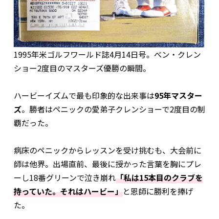
1995年米ゴルフワールド誌4月14日号。べン・クレン
ショー2度目のマスターズ優勝の瞬間。
ハービーイズムで最も印象的な出来事は
95年マスター
ズ
。勝者はペニックの愛弟子クレンショーで2度目の制
覇だった。
病床のペニックからレッスンを受け挑むも、大会前に
師は他界。出場直前、最後に授かった言葉を胸にプレ
ーし18番グリーンで泣き崩れ
「私は15本目のクラブを
持っていた。それはハービー」
と恩師に勝利を捧げ
た。