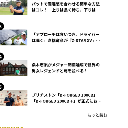
パットで距離感を合わせる簡単な方法
はコレ！ 上りは長く持ち、下りは短
く持つ！
「アプローチは食いつき、ドライバー
は弾く」髙橋竜彦が『Z-STAR XV』を
使い続ける理由
桑木志帆がメジャー制覇達成で世界の
男女レジェンドと肩を並べる！
ブリヂストン「B-FORGED 100CB」
「B-FORGED 200CB＋」が正式にお披
露目！ あのアイアンの正体がついに
明らかに！
もっと読む