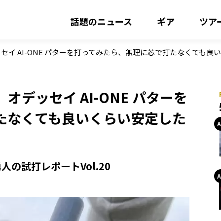
話題のニュース
ギア
ツア
イ AI-ONE パターを打ってみたら、無理に芯で打たなくても良
デッセイ AI-ONE パターを
たなくても良いくらい安定した
の試打レポートVol.20