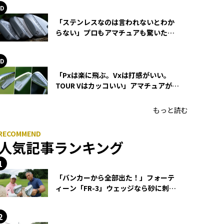
「ステンレスなのは言われないとわか
らない」プロもアマチュアも驚いた
HONMA WEDGEの打感とスピン
「Pxは楽に飛ぶ。Vxは打感がいい。
TOUR Vはカッコいい」アマチュアが選
ぶHONMA「T//WORLD アイアン」
もっと読む
人気記事ランキング
「バンカーから全部出た！」フォーテ
ィーン「FR-3」ウェッジなら砂に刺さ
らず脱出できる？